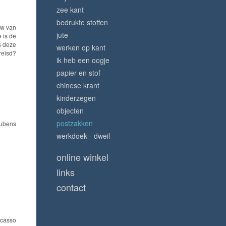
zee kant
bedrukte stoffen
uw van
jute
 is de
is deze
werken op kant
reisd?
ik heb een oogje
papier en stof
chinese krant
kinderzegen
objecten
postzakken
ubens
werkdoek - dweil
online winkel
links
contact
icasso