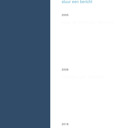
stuur een bericht
2005
naar de brief van Vermeer
2006
Groeten van Rubens
2018