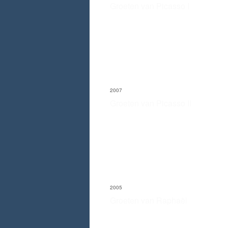
Groeten van Picasso I
2007
Groeten van Picasso II
2005
Groeten van Raphaël