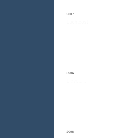
2007
Luchtpost
2006
Lieve......
2006