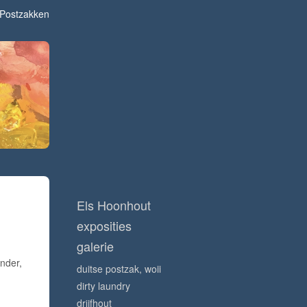
Postzakken
Els Hoonhout
exposities
galerie
nder,
duitse postzak, woii
dirty laundry
drijfhout