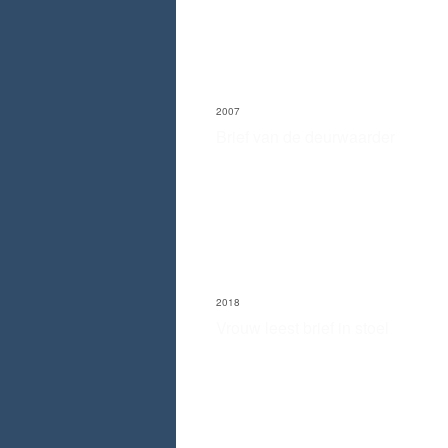
2007
Brief van de deurwaarder
2018
Vrouw leest brief in stoel