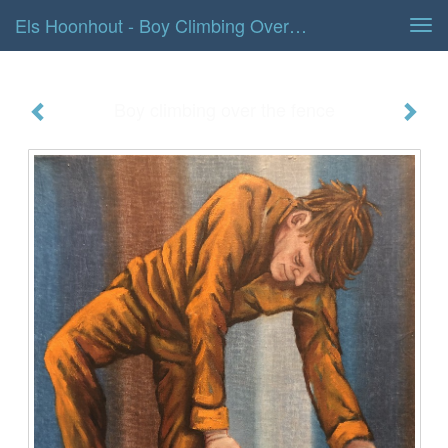
Els Hoonhout - Boy Climbing Over The Fence
Tog
navi
Boy climbing over the fence