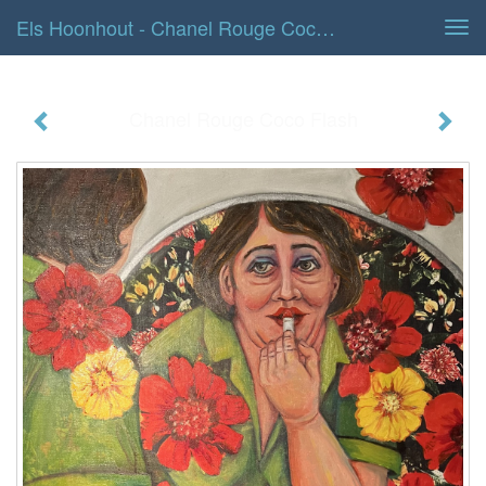
Els Hoonhout - Chanel Rouge Coco Flash
Tog
navi
Chanel Rouge Coco Flash